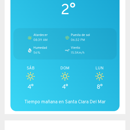
2°
Atardecer
Puesta de sol
08:39 AM
06:32 PM
Humedad
Viento
56%
15.5Km/h
SÁB
DOM
LUN
4°
4°
8°
Tiempo mañana en Santa Clara Del Mar