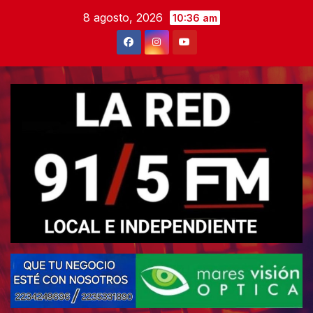
Skip
8 agosto, 2026
10:36 am
to
content