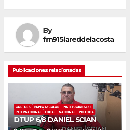
de
entradas
By
fm915lareddelacosta
Publicaciones relacionadas
CULTURA
ESPECTACULOS
INSTITUCIONALES
INTERNACIONAL
LOCAL
NACIONAL
POLITICA
DTUP 6/8 DANIEL SCIAN