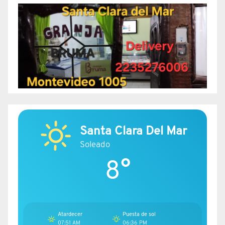
Santa Clara Del Mar
Soleado
8°
Atardecer
Puesta de sol
07:51 AM
06:36 PM