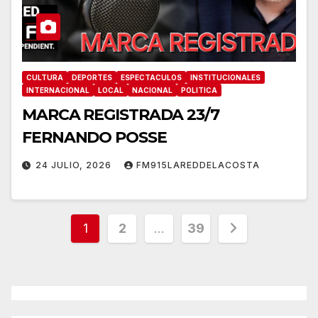
CULTURA
DEPORTES
ESPECTACULOS
INSTITUCIONALES
INTERNACIONAL
LOCAL
NACIONAL
POLITICA
MARCA REGISTRADA 23/7
FERNANDO POSSE
24 JULIO, 2026
FM915LAREDDELACOSTA
Paginación
1
2
…
39
de
entradas