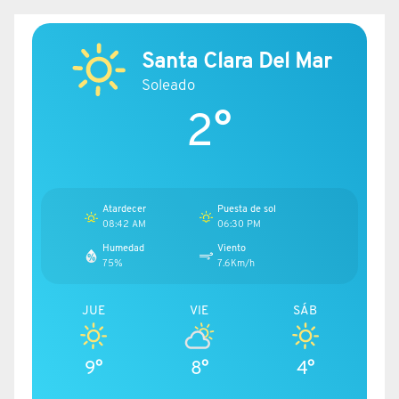
Santa Clara Del Mar
Soleado
2°
Atardecer
Puesta de sol
08:42 AM
06:30 PM
Humedad
Viento
75%
7.6Km/h
JUE
VIE
SÁB
9°
8°
4°