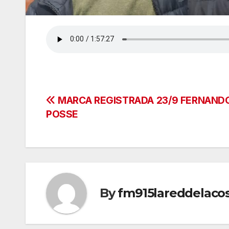
Navegación
MARCA REGISTRADA 23/9 FERNAND
POSSE
de
entradas
By
fm915lareddelaco