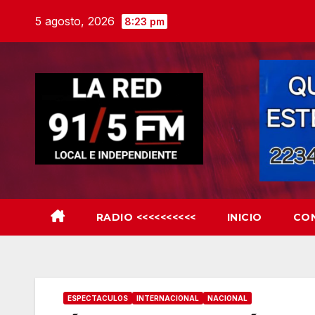
Skip
5 agosto, 2026
8:23 pm
to
content
RADIO <<<<<<<<<<
INICIO
CO
ESPECTACULOS
INTERNACIONAL
NACIONAL