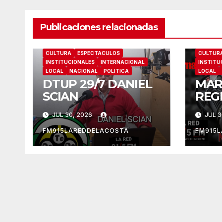
Publicaciones relacionadas
CULTURA
ESPECTACULOS
CULTUR
INSTITUCIONALES
INTERNACIONAL
INSTITU
LOCAL
NACIONAL
POLITICA
LOCAL
DTUP 29/7 DANIEL
MAR
SCIAN
REG
FER
JUL 30, 2026
JUL 3
FM915LAREDDELACOSTA
FM915