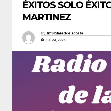
ÉXITOS SOLO ÉXIT
MARTINEZ
By
fm915lareddelacosta
SEP 23, 2024