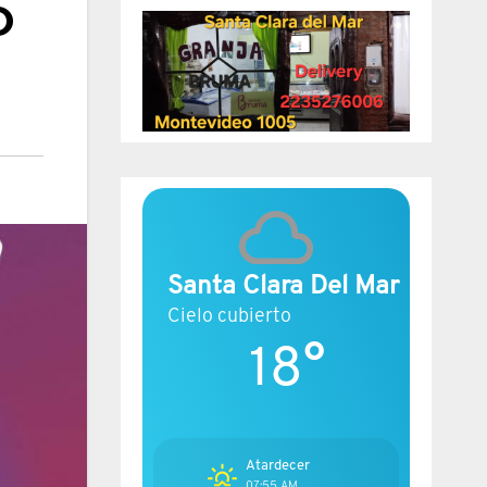
O
Santa Clara Del Mar
Cielo cubierto
18°
Atardecer
07:55 AM