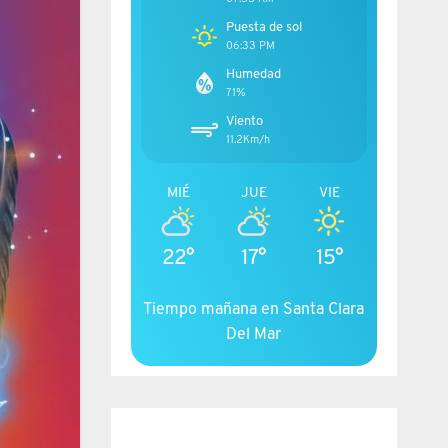
Puesta de sol
06:33 PM
Humedad
71%
Viento
11.2Km/h
MIÉ
JUE
VIE
22°
17°
15°
Tiempo mañana en Santa Clara
Del Mar