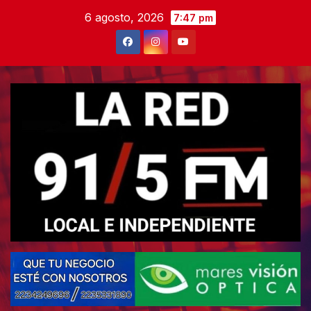
Skip
6 agosto, 2026
7:47 pm
to
content