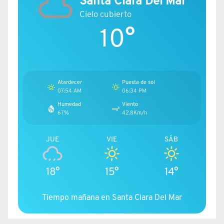
Santa Clara Del Mar
Cielo cubierto
10°
Atardecer
Puesta de sol
07:54 AM
06:34 PM
Humedad
Viento
67%
42.8Km/h
JUE
VIE
SÁB
18°
15°
14°
Tiempo mañana en Santa Clara Del Mar