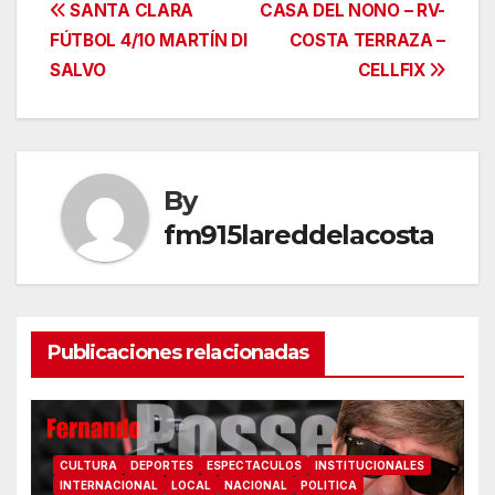
Navegación
SANTA CLARA
CASA DEL NONO – RV-
FÚTBOL 4/10 MARTÍN DI
COSTA TERRAZA –
de
SALVO
CELLFIX
entradas
By
fm915lareddelacosta
Publicaciones relacionadas
CULTURA
DEPORTES
ESPECTACULOS
INSTITUCIONALES
INTERNACIONAL
LOCAL
NACIONAL
POLITICA