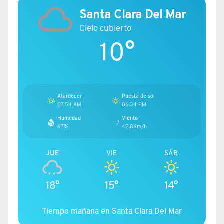
Santa Clara Del Mar
Cielo cubierto
10°
Atardecer
Puesta de sol
07:54 AM
06:34 PM
Humedad
Viento
67%
42.8Km/h
JUE
VIE
SÁB
18°
15°
14°
Tiempo mañana en Santa Clara Del Mar