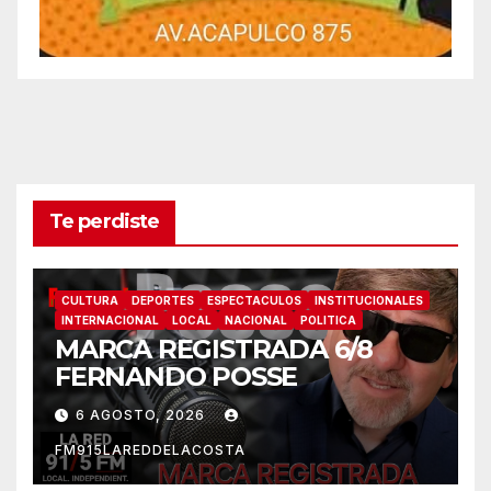
Te perdiste
CULTURA
DEPORTES
ESPECTACULOS
INSTITUCIONALES
INTERNACIONAL
LOCAL
NACIONAL
POLITICA
MARCA REGISTRADA 6/8
FERNANDO POSSE
6 AGOSTO, 2026
FM915LAREDDELACOSTA