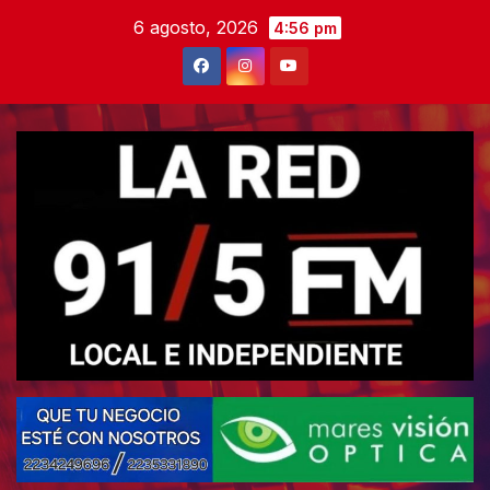
Skip
6 agosto, 2026
4:56 pm
to
content