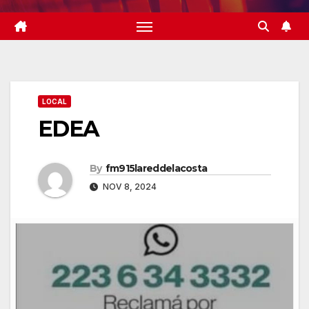
LOCAL
EDEA
By
fm915lareddelacosta
NOV 8, 2024