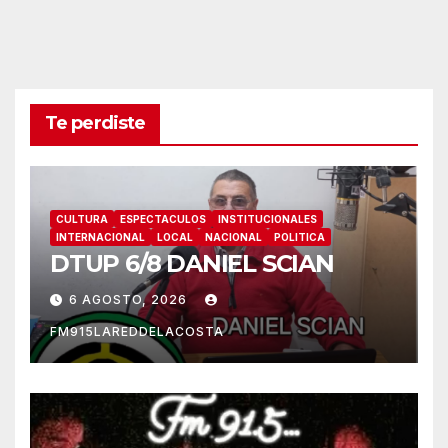
Te perdiste
CULTURA
ESPECTACULOS
INSTITUCIONALES
INTERNACIONAL
LOCAL
NACIONAL
POLITICA
DTUP 6/8 DANIEL SCIAN
6 AGOSTO, 2026
FM915LAREDDELACOSTA