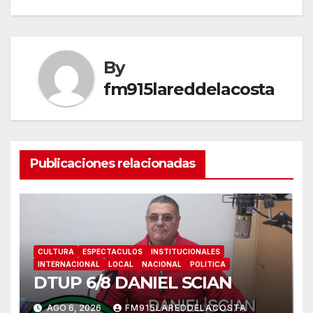
entradas
By
fm915lareddelacosta
Publicaciones relacionadas
CULTURA
ESPECTACULOS
INSTITUCIONALES
INTERNACIONAL
LOCAL
NACIONAL
POLITICA
DTUP 6/8 DANIEL SCIAN
AGO 6, 2026
FM915LAREDDELACOSTA