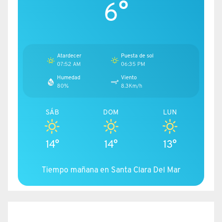
6°
Atardecer
Puesta de sol
07:52 AM
06:35 PM
Humedad
Viento
80%
8.3Km/h
SÁB
DOM
LUN
14°
14°
13°
Tiempo mañana en Santa Clara Del Mar