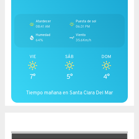
Atardecer
Puesta de sol
08:41 AM
06:31 PM
Humedad
Viento
64%
35.6Km/h
VIE
SÁB
DOM
7°
5°
4°
Tiempo mañana en Santa Clara Del Mar