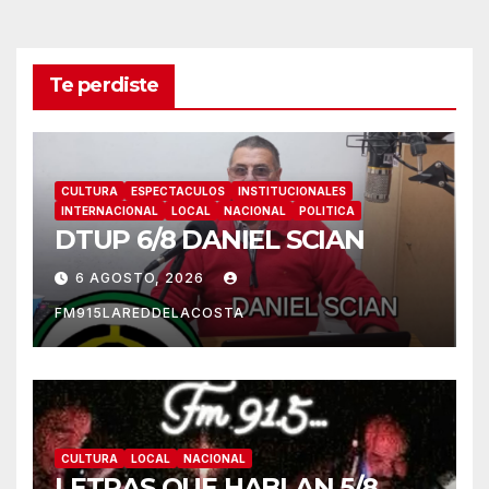
Te perdiste
CULTURA
ESPECTACULOS
INSTITUCIONALES
INTERNACIONAL
LOCAL
NACIONAL
POLITICA
DTUP 6/8 DANIEL SCIAN
6 AGOSTO, 2026
FM915LAREDDELACOSTA
CULTURA
LOCAL
NACIONAL
LETRAS QUE HABLAN 5/8