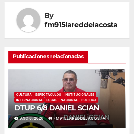
entradas
By
fm915lareddelacosta
Publicaciones relacionadas
CULTURA
ESPECTACULOS
INSTITUCIONALES
INTERNACIONAL
LOCAL
NACIONAL
POLITICA
DTUP 6/8 DANIEL SCIAN
AGO 6, 2026
FM915LAREDDELACOSTA