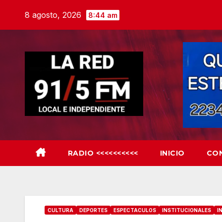
Skip
8 agosto, 2026
8:44 am
to
content
RADIO <<<<<<<<<<
INICIO
CO
CULTURA
DEPORTES
ESPECTACULOS
INSTITUCIONALES
I