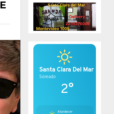
E
Santa Clara Del Mar
Soleado
2°
Atardecer