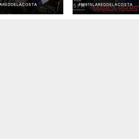
LAREDDELACOSTA
FM915LAREDDELACOSTA