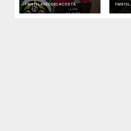
FM915LAREDDELACOSTA
FM915