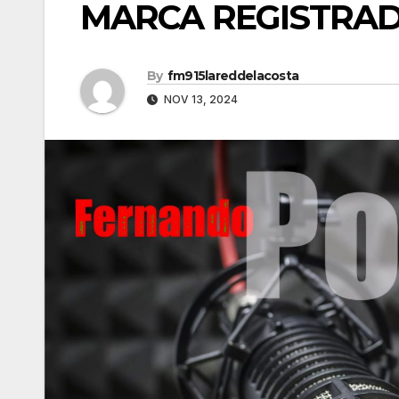
MARCA REGISTRADA
By
fm915lareddelacosta
NOV 13, 2024