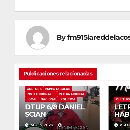
entradas
By
fm915lareddelaco
Publicaciones relacionadas
CULTURA
ESPECTACULOS
INSTITUCIONALES
INTERNACIONAL
LOCAL
NACIONAL
POLITICA
CULTUR
DTUP 6/8 DANIEL
LET
SCIAN
HAB
AGO 6, 2026
AGO 