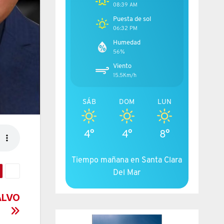
08:39 AM
Puesta de sol
06:32 PM
Humedad
56%
Viento
15.5Km/h
SÁB
DOM
LUN
4°
4°
8°
Tiempo mañana en Santa Clara
Del Mar
ALVO