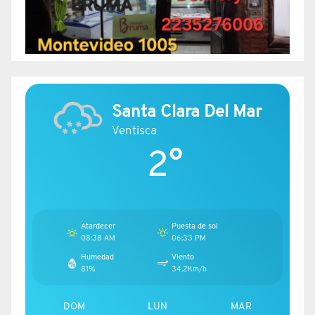
Santa Clara Del Mar
Ventisca
2°
Atardecer
Puesta de sol
08:38 AM
06:33 PM
Humedad
Viento
81%
34.2Km/h
DOM
LUN
MAR