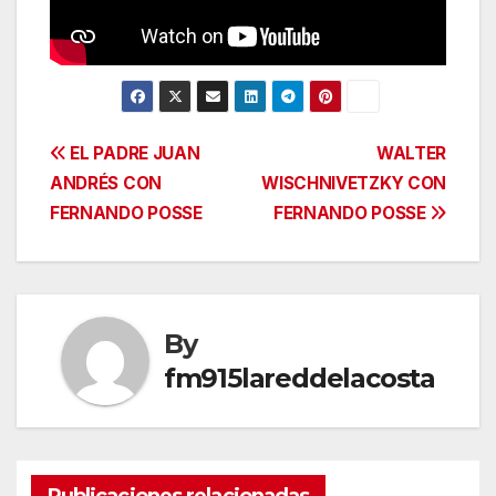
Navegación
EL PADRE JUAN
WALTER
ANDRÉS CON
WISCHNIVETZKY CON
de
FERNANDO POSSE
FERNANDO POSSE
entradas
By
fm915lareddelacosta