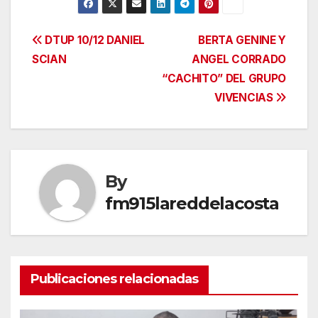
Navegación
DTUP 10/12 DANIEL
BERTA GENINE Y
SCIAN
ANGEL CORRADO
de
“CACHITO” DEL GRUPO
entradas
VIVENCIAS
By
fm915lareddelacosta
Publicaciones relacionadas