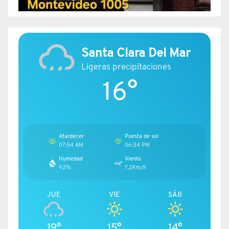
Santa Clara Del Mar
Ligeras precipitaciones
16°
Atardecer
Puesta de sol
07:54 AM
06:34 PM
Humedad
Viento
92%
7.2Km/h
JUE
VIE
SÁB
19°
15°
14°