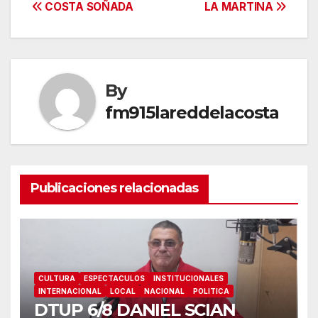
Navegación
COSTA SOÑADA
LA MARTINA
de
entradas
By
fm915lareddelacosta
Publicaciones relacionadas
CULTURA
ESPECTACULOS
INSTITUCIONALES
INTERNACIONAL
LOCAL
NACIONAL
POLITICA
DTUP 6/8 DANIEL SCIAN