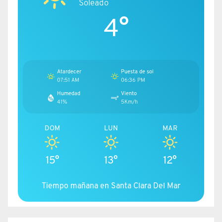
Soleado
4°
Atardecer
Puesta de sol
07:51 AM
06:36 PM
Humedad
Viento
41%
5Km/h
DOM
LUN
MAR
15°
13°
12°
Tiempo mañana en Santa Clara Del Mar