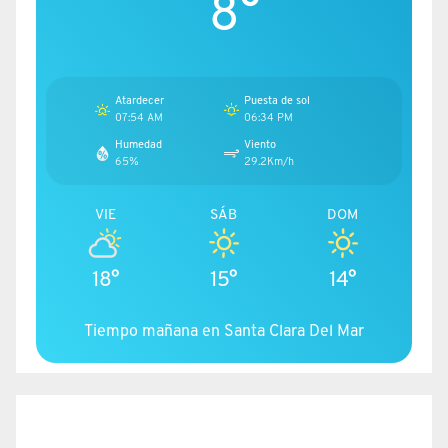
8°
Atardecer
Puesta de sol
07:54 AM
06:34 PM
Humedad
Viento
65%
29.2Km/h
VIE
SÁB
DOM
18°
15°
14°
Tiempo mañana en Santa Clara Del Mar