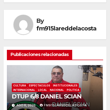
entradas
By
fm915lareddelacosta
Publicaciones relacionadas
CULTURA
ESPECTACULOS
INSTITUCIONALES
INTERNACIONAL
LOCAL
NACIONAL
POLITICA
DTUP 6/8 DANIEL SCIAN
AGO 6, 2026
FM915LAREDDELACOSTA