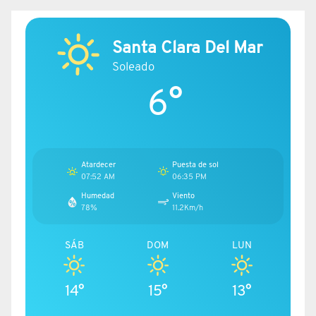
Santa Clara Del Mar
Soleado
6°
Atardecer
Puesta de sol
07:52 AM
06:35 PM
Humedad
Viento
78%
11.2Km/h
SÁB
DOM
LUN
14°
15°
13°