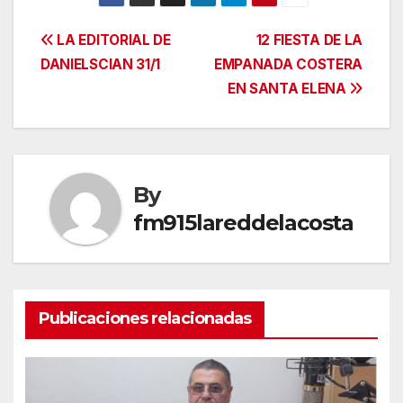
Navegación
LA EDITORIAL DE
12 FIESTA DE LA
DANIELSCIAN 31/1
EMPANADA COSTERA
de
EN SANTA ELENA
entradas
By
fm915lareddelacosta
Publicaciones relacionadas