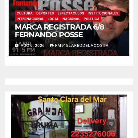
CULTURA
DEPORTES
ESPECTACULOS
INSTITUCIONALES
INTERNACIONAL
LOCAL
NACIONAL
POLITICA
MARCA REGISTRADA 6/8
FERNANDO POSSE
AGO 6, 2026
FM915LAREDDELACOSTA