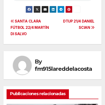
Navegación
SANTA CLARA
DTUP 21/4 DANIEL
FÚTBOL 22/4 MARTÍN
SCIAN
de
DI SALVO
entradas
By
fm915lareddelacosta
Publicaciones relacionadas