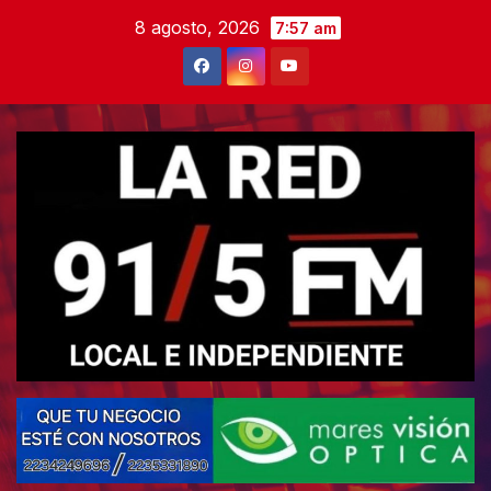
Skip
8 agosto, 2026
7:57 am
to
content