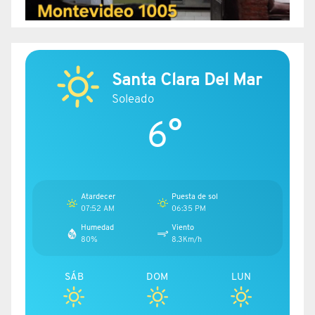
Santa Clara Del Mar
Soleado
6°
Atardecer
Puesta de sol
07:52 AM
06:35 PM
Humedad
Viento
80%
8.3Km/h
SÁB
DOM
LUN