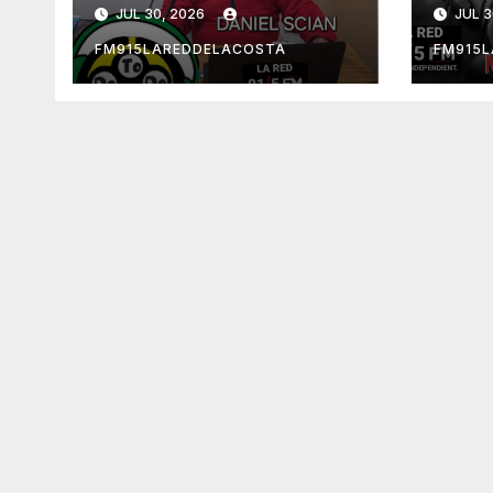
FER
JUL 30, 2026
JUL 3
FM915LAREDDELACOSTA
FM915