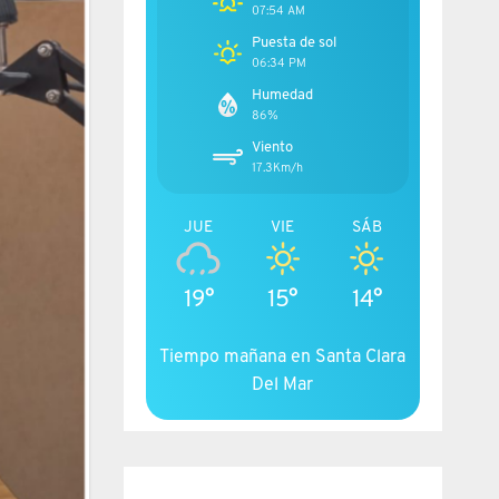
07:54 AM
Puesta de sol
06:34 PM
Humedad
86%
Viento
17.3Km/h
JUE
VIE
SÁB
19°
15°
14°
Tiempo mañana en Santa Clara
Del Mar