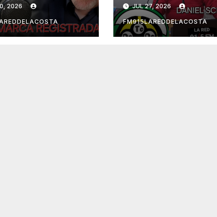
NANDO POSSE
0, 2026
JUL 27, 2026
LAREDDELACOSTA
FM915LAREDDELACOSTA