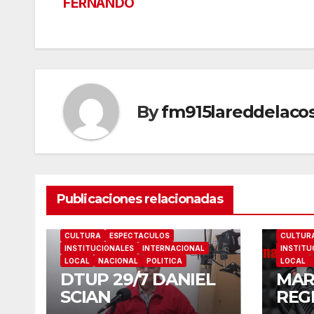
FERNANDO
de
entradas
By
fm915lareddelaco
Publicaciones relacionadas
CULTURA
ESPECTACULOS
CULTUR
INSTITUCIONALES
INTERNACIONAL
INSTITU
LOCAL
NACIONAL
POLITICA
LOCAL
DTUP 29/7 DANIEL
MAR
SCIAN
REG