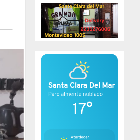
Santa Clara Del Mar
Parcialmente nublado
17°
Atardecer