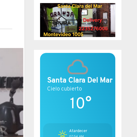
Santa Clara Del Mar
Cielo cubierto
10°
Atardecer
07:54 AM