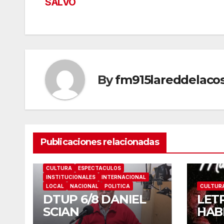
SALVO
de
entradas
By
fm915lareddelaco
Publicaciones relacionadas
CULTURA
ESPECTACULOS
INSTITUCIONALES
INTERNACIONAL
LOCAL
NACIONAL
POLITICA
CULTUR
DTUP 6/8 DANIEL
LET
SCIAN
HAB