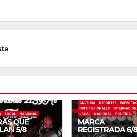
sta
CULTURA
DEPORTES
ESPECTA
INSTITUCIONALES
INTERNACION
A
LOCAL
NACIONAL
LOCAL
NACIONAL
POLITICA
RAS QUE
MARCA
LAN 5/8
REGISTRADA 6/