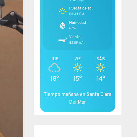
Puesta de sol
06:34 PM
Humedad
67%
Viento
42.8Km/h
JUE
VIE
SÁB
18°
15°
14°
Tiempo mañana en Santa Clara
Del Mar