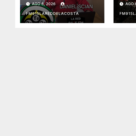
AGO 6, 2026
AGO 
FM915LAREDDELACOSTA
FM915