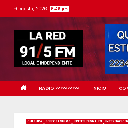
Skip
6 agosto, 2026
6:46 pm
to
content
RADIO <<<<<<<<<<
INICIO
CO
CULTURA
ESPECTACULOS
INSTITUCIONALES
INTERNACION