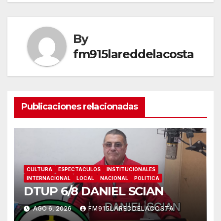
entradas
By
fm915lareddelacosta
Publicaciones relacionadas
CULTURA
ESPECTACULOS
INSTITUCIONALES
INTERNACIONAL
LOCAL
NACIONAL
POLITICA
DTUP 6/8 DANIEL SCIAN
AGO 6, 2026
FM915LAREDDELACOSTA