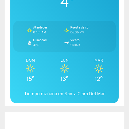
4°
Atardecer
Puesta de sol
07:51 AM
06:36 PM
Humedad
Viento
41%
5Km/h
DOM
LUN
MAR
15°
13°
12°
Tiempo mañana en Santa Clara Del Mar