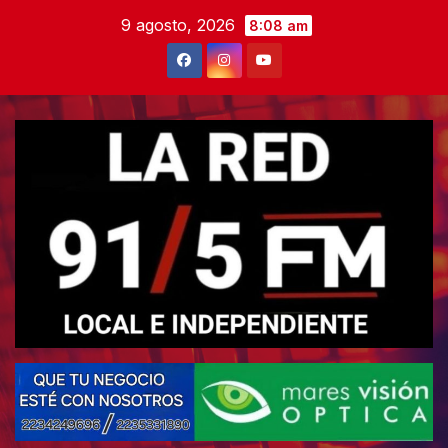
Skip
9 agosto, 2026
8:08 am
to
content