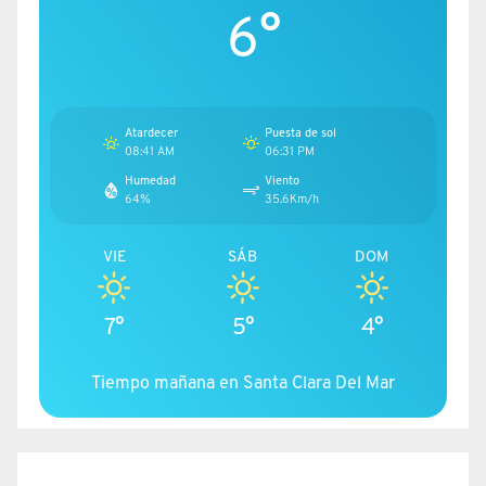
6°
Atardecer
Puesta de sol
08:41 AM
06:31 PM
Humedad
Viento
64%
35.6Km/h
VIE
SÁB
DOM
7°
5°
4°
Tiempo mañana en Santa Clara Del Mar