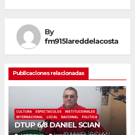
entradas
By
fm915lareddelacosta
Publicaciones relacionadas
CULTURA
ESPECTACULOS
INSTITUCIONALES
INTERNACIONAL
LOCAL
NACIONAL
POLITICA
DTUP 6/8 DANIEL SCIAN