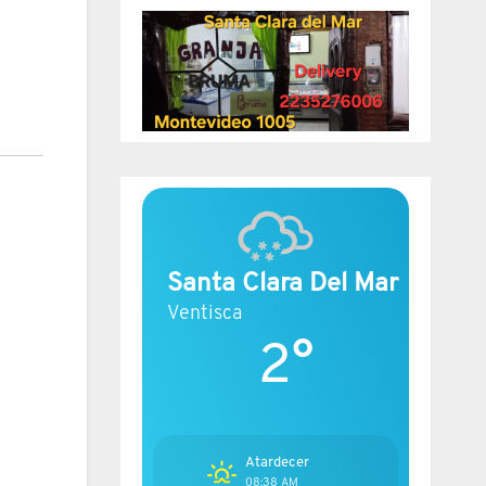
Santa Clara Del Mar
Ventisca
2°
Atardecer
08:38 AM