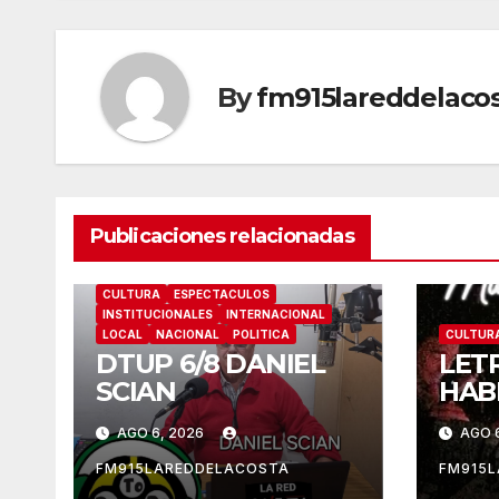
By
fm915lareddelaco
Publicaciones relacionadas
CULTURA
ESPECTACULOS
INSTITUCIONALES
INTERNACIONAL
LOCAL
NACIONAL
POLITICA
CULTUR
DTUP 6/8 DANIEL
LET
SCIAN
HAB
AGO 6, 2026
AGO 
FM915LAREDDELACOSTA
FM915