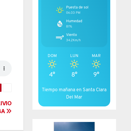
Puesta de sol
06:33 PM
Humedad
81%
Viento
34.2Km/h
DOM
LUN
MAR
4°
8°
9°
Tiempo mañana en Santa Clara
Del Mar
IVIO
BA