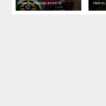
FM915LAREDDELACOSTA
FM915