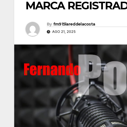
MARCA REGISTRAD
By
fm915lareddelacosta
AGO 21, 2025