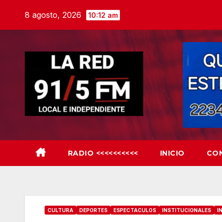
Skip
8 agosto, 2026
10:12 am
to
content
RADIO <<<<<<<<<<
INICIO
CO
CULTURA
DEPORTES
ESPECTACULOS
INSTITUCIONALES
I