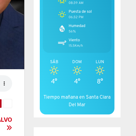
08:39 AM
Puesta de sol
06:32 PM
Humedad
56%
Viento
15.5Km/h
SÁB
DOM
LUN
4°
4°
8°
Tiempo mañana en Santa Clara
Del Mar
ALVO