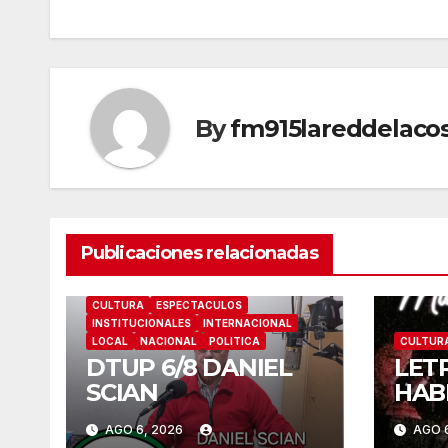
entradas
By
fm915lareddelaco
Publicaciones relacionadas
CULTURA
ESPECTACULOS
INSTITUCIONALES
INTERNACIONAL
LOCAL
NACIONAL
POLITICA
CULTUR
DTUP 6/8 DANIEL
LET
SCIAN
HAB
AGO 6, 2026
AGO 