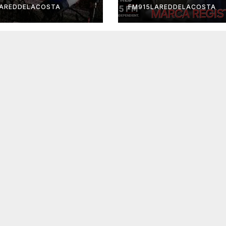
LAREDDELACOSTA
FM915LAREDDELACOSTA