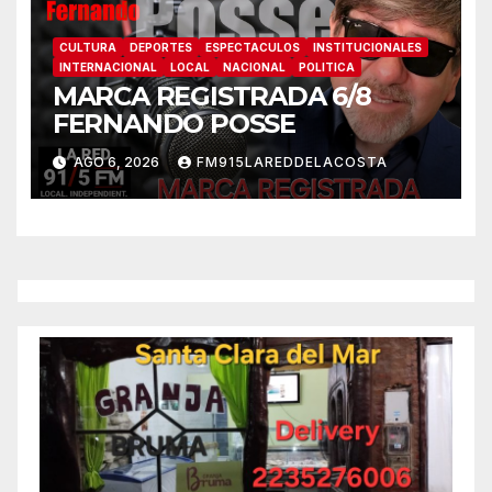
CULTURA
DEPORTES
ESPECTACULOS
INSTITUCIONALES
INTERNACIONAL
LOCAL
NACIONAL
POLITICA
MARCA REGISTRADA 6/8
FERNANDO POSSE
AGO 6, 2026
FM915LAREDDELACOSTA