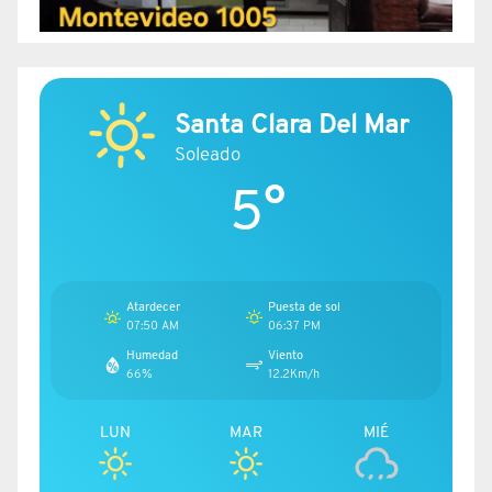
Santa Clara Del Mar
Soleado
5°
Atardecer
Puesta de sol
07:50 AM
06:37 PM
Humedad
Viento
66%
12.2Km/h
LUN
MAR
MIÉ