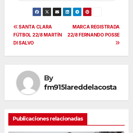
Navegación
SANTA CLARA
MARCA REGISTRADA
FÚTBOL 22/8 MARTÍN
22/8 FERNANDO POSSE
de
DI SALVO
entradas
By
fm915lareddelacosta
Publicaciones relacionadas