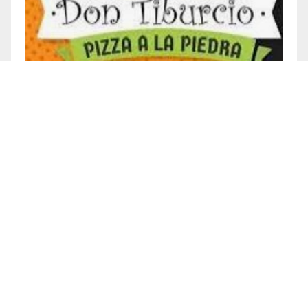
Te perdiste
CULTURA
ESPECTACULOS
INSTITUCIONALES
INTERNACIONAL
LOCAL
NACIONAL
POLITICA
DTUP 6/8 DANIEL SCIAN