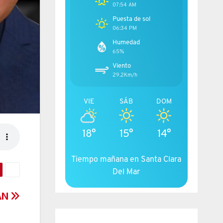
07:54 AM
Puesta de sol
06:34 PM
Humedad
65%
Viento
29.2Km/h
VIE
SÁB
DOM
18°
15°
14°
Tiempo mañana en Santa Clara
Del Mar
AN