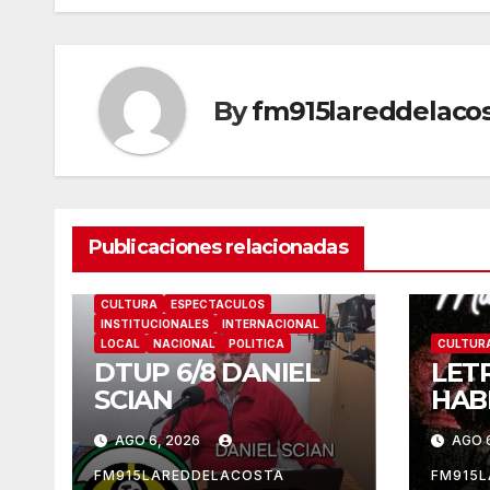
entradas
By
fm915lareddelaco
Publicaciones relacionadas
CULTURA
ESPECTACULOS
INSTITUCIONALES
INTERNACIONAL
LOCAL
NACIONAL
POLITICA
CULTUR
DTUP 6/8 DANIEL
LET
SCIAN
HAB
AGO 6, 2026
AGO 
FM915LAREDDELACOSTA
FM915