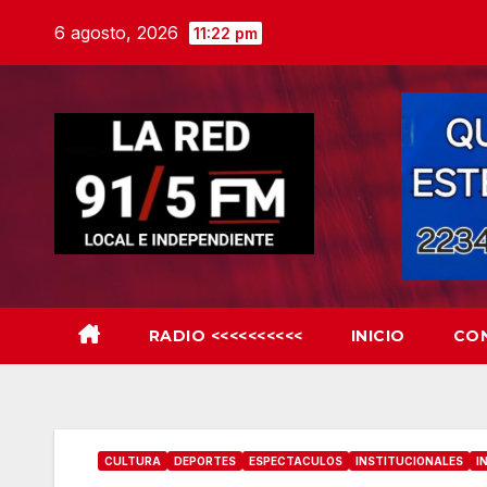
Skip
6 agosto, 2026
11:22 pm
to
content
RADIO <<<<<<<<<<
INICIO
CO
CULTURA
DEPORTES
ESPECTACULOS
INSTITUCIONALES
I