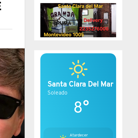
E
Santa Clara Del Mar
Soleado
8°
Atardecer