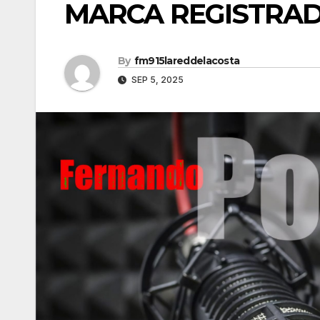
MARCA REGISTRAD
By
fm915lareddelacosta
SEP 5, 2025