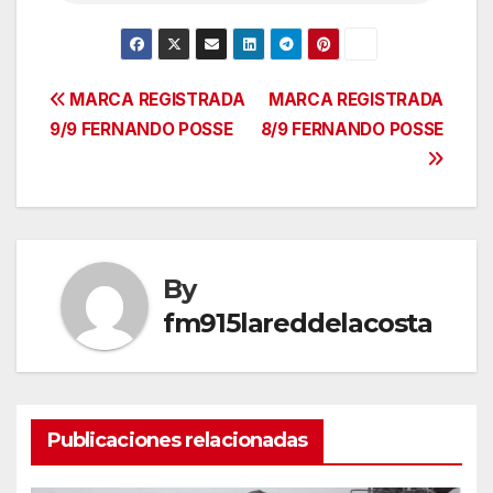
Navegación
MARCA REGISTRADA
MARCA REGISTRADA
9/9 FERNANDO POSSE
8/9 FERNANDO POSSE
de
entradas
By
fm915lareddelacosta
Publicaciones relacionadas