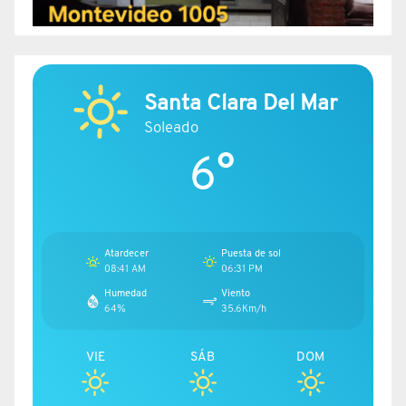
Santa Clara Del Mar
Soleado
6°
Atardecer
Puesta de sol
08:41 AM
06:31 PM
Humedad
Viento
64%
35.6Km/h
VIE
SÁB
DOM