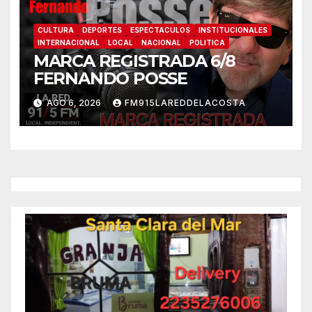
CULTURA
DEPORTES
ESPECTACULOS
INSTITUCIONALES
INTERNACIONAL
LOCAL
NACIONAL
POLITICA
MARCA REGISTRADA 6/8
FERNANDO POSSE
AGO 6, 2026
FM915LAREDDELACOSTA