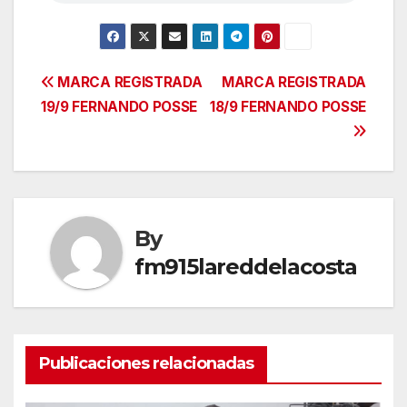
Navegación
MARCA REGISTRADA
MARCA REGISTRADA
19/9 FERNANDO POSSE
18/9 FERNANDO POSSE
de
entradas
By
fm915lareddelacosta
Publicaciones relacionadas