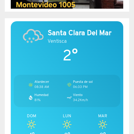
Santa Clara Del Mar
Ventisca
2°
Atardecer
Puesta de sol
08:38 AM
06:33 PM
Humedad
Viento
81%
34.2Km/h
DOM
LUN
MAR