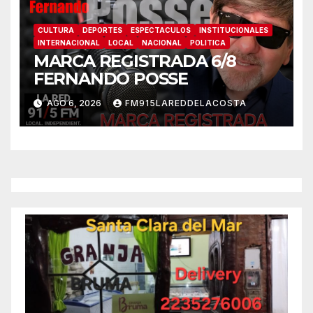
CULTURA
DEPORTES
ESPECTACULOS
INSTITUCIONALES
INTERNACIONAL
LOCAL
NACIONAL
POLITICA
MARCA REGISTRADA 6/8
FERNANDO POSSE
AGO 6, 2026
FM915LAREDDELACOSTA