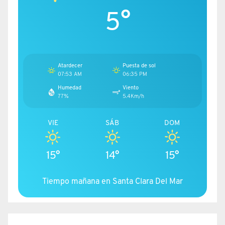
5°
Atardecer
Puesta de sol
07:53 AM
06:35 PM
Humedad
Viento
77%
5.4Km/h
VIE
SÁB
DOM
15°
14°
15°
Tiempo mañana en Santa Clara Del Mar