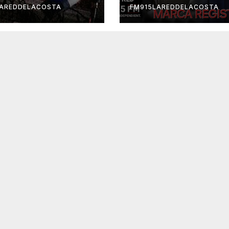
LAREDDELACOSTA
FM915LAREDDELACOSTA