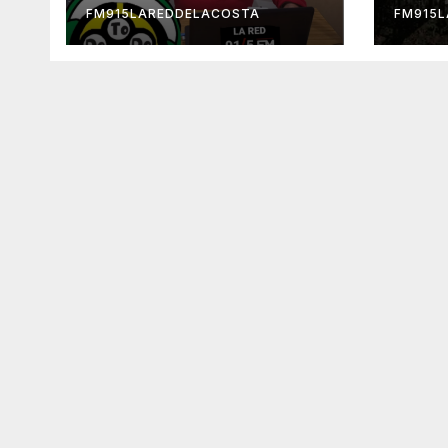
FM915LAREDDELACOSTA
FM915