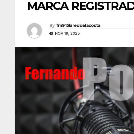
MARCA REGISTRAD
By
fm915lareddelacosta
NOV 19, 2025