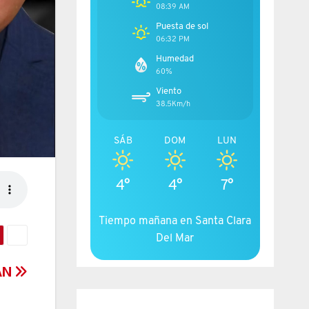
08:39 AM
Puesta de sol
06:32 PM
Humedad
60%
Viento
38.5Km/h
SÁB
DOM
LUN
4°
4°
7°
Tiempo mañana en Santa Clara
Del Mar
IAN