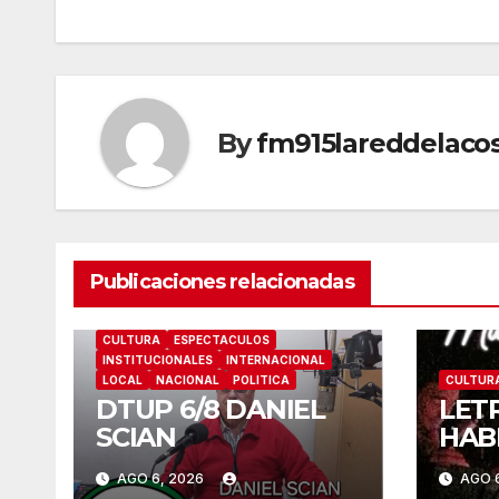
entradas
By
fm915lareddelaco
Publicaciones relacionadas
CULTURA
ESPECTACULOS
INSTITUCIONALES
INTERNACIONAL
LOCAL
NACIONAL
POLITICA
CULTUR
DTUP 6/8 DANIEL
LET
SCIAN
HAB
AGO 6, 2026
AGO 