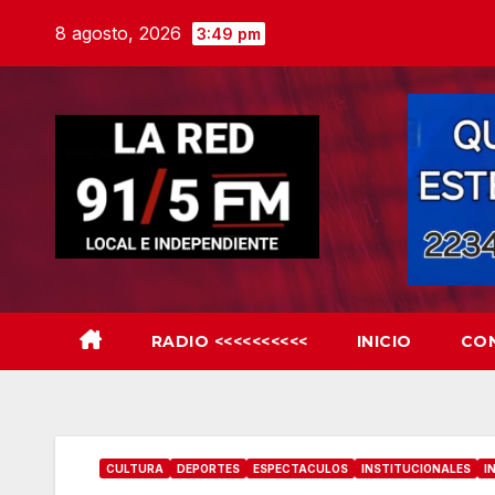
Skip
8 agosto, 2026
3:49 pm
to
content
RADIO <<<<<<<<<<
INICIO
CO
CULTURA
DEPORTES
ESPECTACULOS
INSTITUCIONALES
I