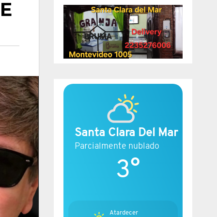
SE
Santa Clara Del Mar
Parcialmente nublado
3°
Atardecer