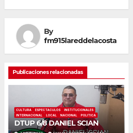
entradas
By
fm915lareddelacosta
Publicaciones relacionadas
CULTURA
ESPECTACULOS
INSTITUCIONALES
INTERNACIONAL
LOCAL
NACIONAL
POLITICA
DTUP 6/8 DANIEL SCIAN