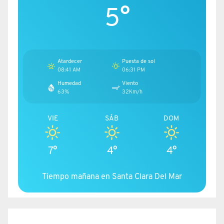
5°
Atardecer
Puesta de sol
08:41 AM
06:31 PM
Humedad
Viento
63%
32Km/h
VIE
SÁB
DOM
7°
4°
4°
Tiempo mañana en Santa Clara Del Mar