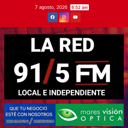
Skip
7 agosto, 2026
6:52 am
to
content