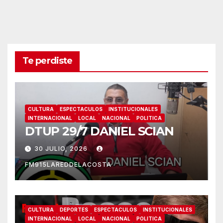
Te perdiste
CULTURA
ESPECTACULOS
INSTITUCIONALES
INTERNACIONAL
LOCAL
NACIONAL
POLITICA
DTUP 29/7 DANIEL SCIAN
30 JULIO, 2026
FM915LAREDDELACOSTA
CULTURA
DEPORTES
ESPECTACULOS
INSTITUCIONALES
INTERNACIONAL
LOCAL
NACIONAL
POLITICA