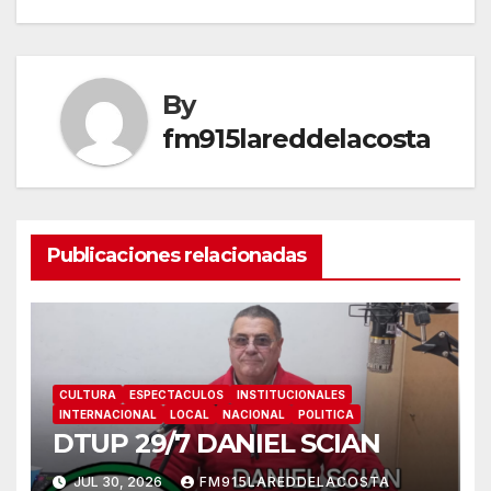
entradas
By
fm915lareddelacosta
Publicaciones relacionadas
CULTURA
ESPECTACULOS
INSTITUCIONALES
INTERNACIONAL
LOCAL
NACIONAL
POLITICA
DTUP 29/7 DANIEL SCIAN
JUL 30, 2026
FM915LAREDDELACOSTA