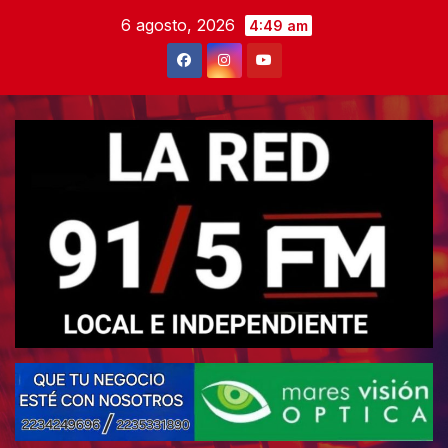
Skip
6 agosto, 2026
4:49 am
to
content