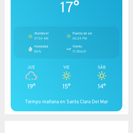
17°
Atardecer
Puesta de sol
07:54 AM
06:34 PM
Humedad
Viento
86%
17.3Km/h
JUE
VIE
SÁB
19°
15°
14°
Tiempo mañana en Santa Clara Del Mar