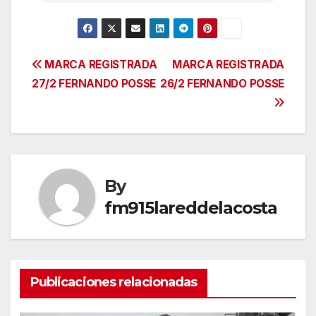
Navegación
MARCA REGISTRADA
MARCA REGISTRADA
27/2 FERNANDO POSSE
26/2 FERNANDO POSSE
de
entradas
By
fm915lareddelacosta
Publicaciones relacionadas