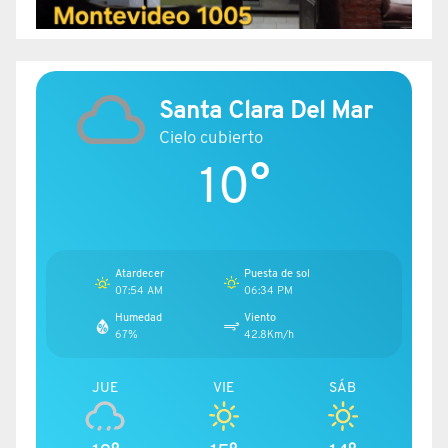
Santa Clara Del Mar
Cielo cubierto
10°
Atardecer
Puesta de sol
07:54 AM
06:34 PM
Humedad
Viento
67%
42.8Km/h
JUE
VIE
SÁB