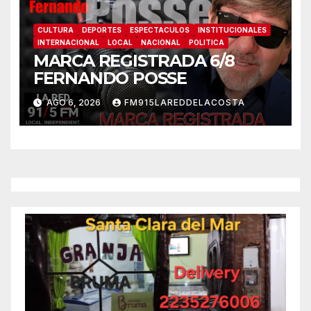
CULTURA
DEPORTES
ESPECTACULOS
INSTITUCIONALES
INTERNACIONAL
LOCAL
NACIONAL
POLITICA
MARCA REGISTRADA 6/8
FERNANDO POSSE
AGO 6, 2026
FM915LAREDDELACOSTA