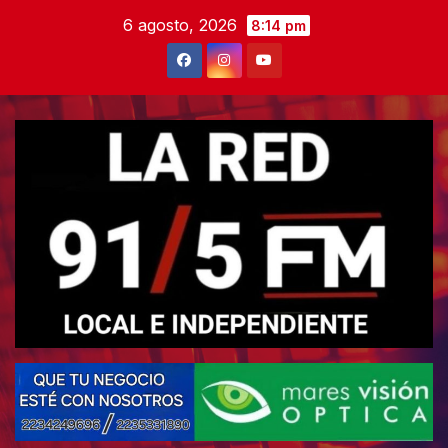
Skip
6 agosto, 2026
8:14 pm
to
content