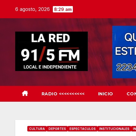
Skip
6 agosto, 2026
8:29 am
to
content
RADIO <<<<<<<<<<
INICIO
CO
CULTURA
DEPORTES
ESPECTACULOS
INSTITUCIONALES
I