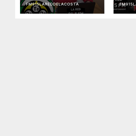
FM915LAREDDELACOSTA
FM915