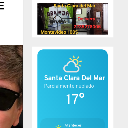
E
Santa Clara Del Mar
Parcialmente nublado
17°
Atardecer