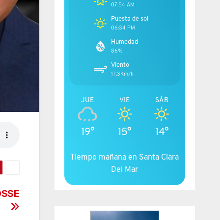
07:54 AM
Puesta de sol
06:34 PM
Humedad
86%
Viento
17.3Km/h
JUE
VIE
SÁB
19°
15°
14°
Tiempo mañana en Santa Clara
Del Mar
OSSE