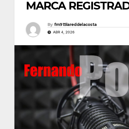
MARCA REGISTRAD
By
fm915lareddelacosta
ABR 4, 2026