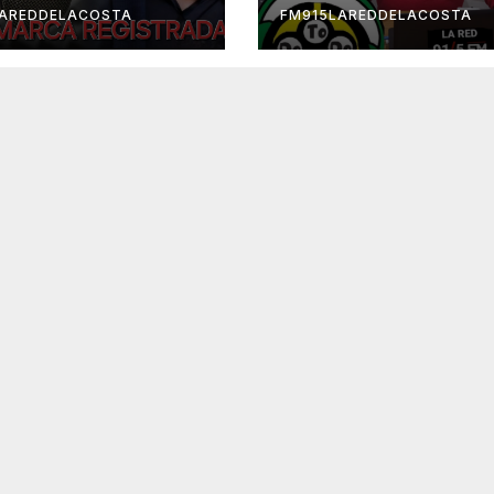
LAREDDELACOSTA
FM915LAREDDELACOSTA