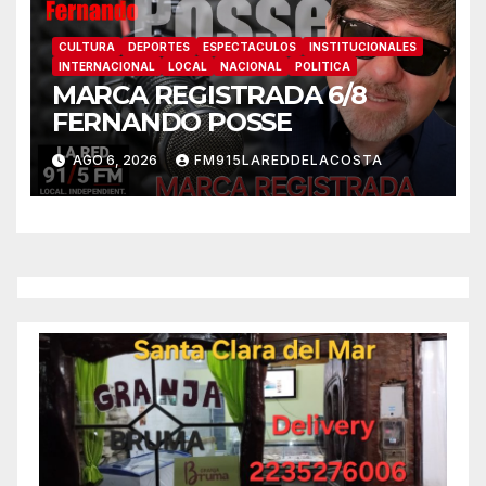
CULTURA
DEPORTES
ESPECTACULOS
INSTITUCIONALES
INTERNACIONAL
LOCAL
NACIONAL
POLITICA
MARCA REGISTRADA 6/8
FERNANDO POSSE
AGO 6, 2026
FM915LAREDDELACOSTA