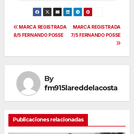
Navegación
MARCA REGISTRADA
MARCA REGISTRADA
8/5 FERNANDO POSSE
7/5 FERNANDO POSSE
de
entradas
By
fm915lareddelacosta
Publicaciones relacionadas