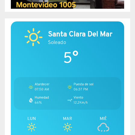
Santa Clara Del Mar
Soleado
5°
Atardecer
Puesta de sol
07:50 AM
06:37 PM
Humedad
Viento
66%
12.2Km/h
LUN
MAR
MIÉ