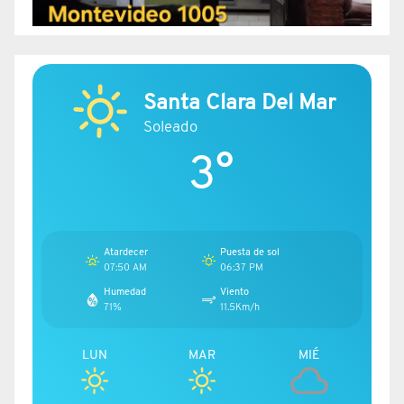
Santa Clara Del Mar
Soleado
3°
Atardecer
Puesta de sol
07:50 AM
06:37 PM
Humedad
Viento
71%
11.5Km/h
LUN
MAR
MIÉ