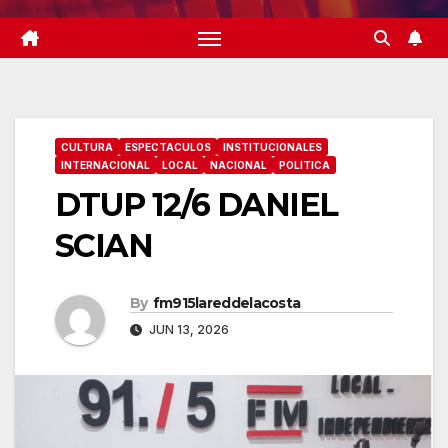
CULTURA
ESPECTACULOS
INSTITUCIONALES
INTERNACIONAL
LOCAL
NACIONAL
POLITICA
DTUP 12/6 DANIEL
SCIAN
By
fm915lareddelacosta
JUN 13, 2026