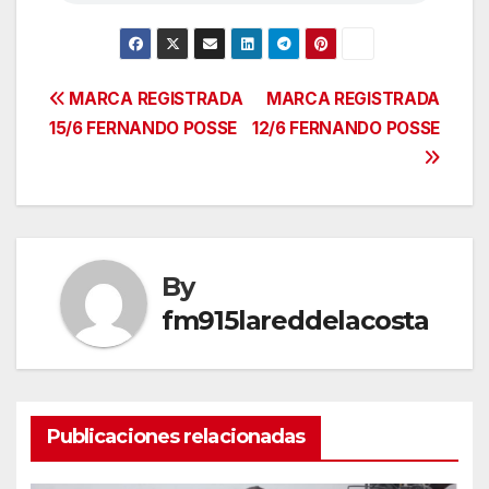
Navegación
MARCA REGISTRADA
MARCA REGISTRADA
15/6 FERNANDO POSSE
12/6 FERNANDO POSSE
de
entradas
By
fm915lareddelacosta
Publicaciones relacionadas