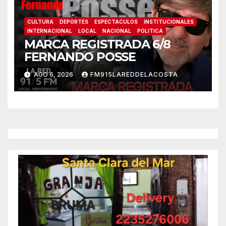
CULTURA
DEPORTES
ESPECTACULOS
INSTITUCIONALES
INTERNACIONAL
LOCAL
NACIONAL
POLITICA
MARCA REGISTRADA 6/8
FERNANDO POSSE
AGO 6, 2026
FM915LAREDDELACOSTA