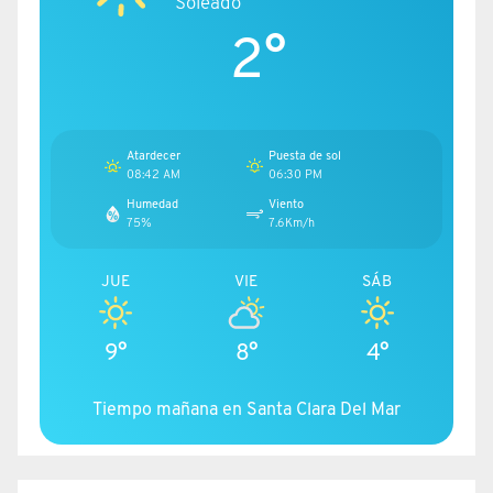
Soleado
2°
Atardecer
Puesta de sol
08:42 AM
06:30 PM
Humedad
Viento
75%
7.6Km/h
JUE
VIE
SÁB
9°
8°
4°
Tiempo mañana en Santa Clara Del Mar