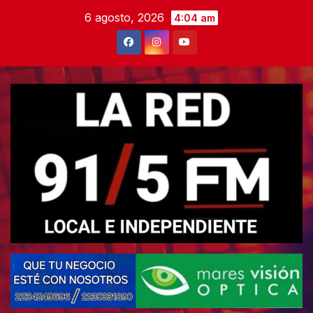
Skip
6 agosto, 2026
4:04 am
to
content