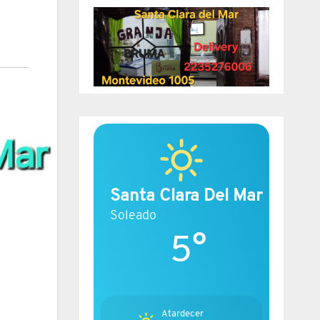
Santa Clara Del Mar
Soleado
5°
Atardecer