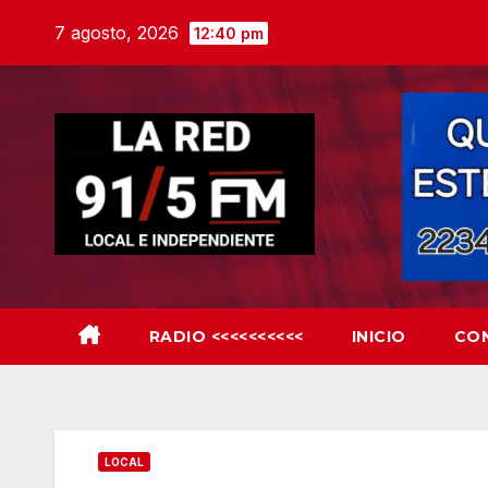
Skip
7 agosto, 2026
12:40 pm
to
content
RADIO <<<<<<<<<<
INICIO
CO
LOCAL