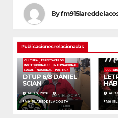
By
fm915lareddelaco
Publicaciones relacionadas
CULTURA
ESPECTACULOS
INSTITUCIONALES
INTERNACIONAL
LOCAL
NACIONAL
POLITICA
CULTUR
DTUP 6/8 DANIEL
LET
SCIAN
HAB
AGO 6, 2026
AGO 
FM915LAREDDELACOSTA
FM915