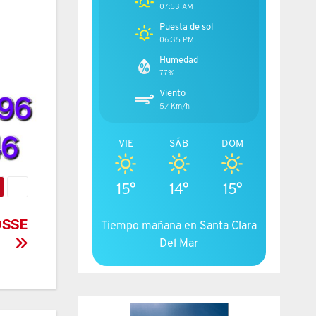
07:53 AM
Puesta de sol
06:35 PM
Humedad
77%
Viento
5.4Km/h
VIE
SÁB
DOM
15°
14°
15°
OSSE
Tiempo mañana en Santa Clara
Del Mar