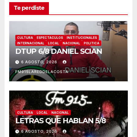
Te perdiste
CULTURA
ESPECTACULOS
INSTITUCIONALES
INTERNACIONAL
LOCAL
NACIONAL
POLITICA
DTUP 6/8 DANIEL SCIAN
6 AGOSTO, 2026
FM915LAREDDELACOSTA
CULTURA
LOCAL
NACIONAL
LETRAS QUE HABLAN 5/8
6 AGOSTO, 2026