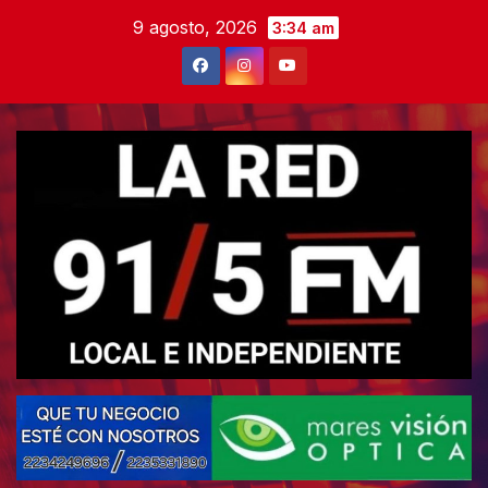
Skip
9 agosto, 2026
3:34 am
to
content