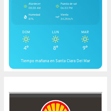
Atardecer
Puesta de sol
08:38 AM
06:33 PM
Humedad
Viento
81%
34.2Km/h
DOM
LUN
MAR
4°
8°
9°
Tiempo mañana en Santa Clara Del Mar