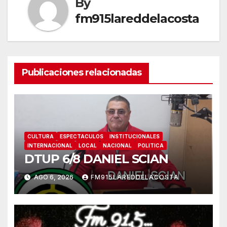
By
fm915lareddelacosta
Publicaciones relacionadas
CULTURA
ESPECTACULOS
INSTITUCIONALES
INTERNACIONAL
LOCAL
NACIONAL
POLITICA
DTUP 6/8 DANIEL SCIAN
AGO 6, 2026
FM915LAREDDELACOSTA