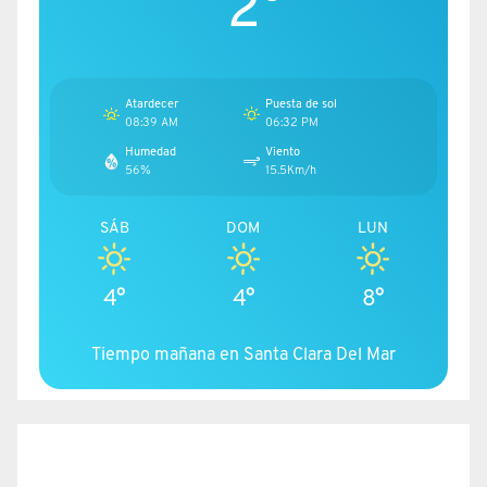
2°
Atardecer
Puesta de sol
08:39 AM
06:32 PM
Humedad
Viento
56%
15.5Km/h
SÁB
DOM
LUN
4°
4°
8°
Tiempo mañana en Santa Clara Del Mar