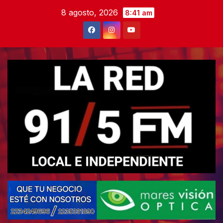
Skip
8 agosto, 2026
8:41 am
to
content