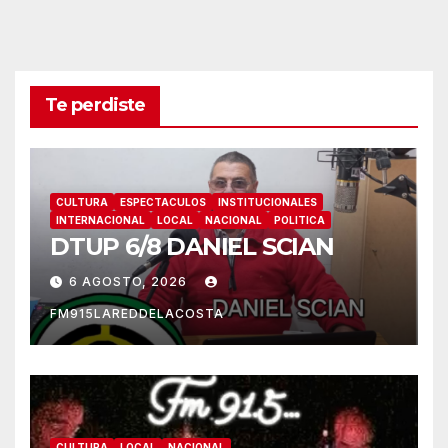
Te perdiste
CULTURA
ESPECTACULOS
INSTITUCIONALES
INTERNACIONAL
LOCAL
NACIONAL
POLITICA
DTUP 6/8 DANIEL SCIAN
6 AGOSTO, 2026
FM915LAREDDELACOSTA
CULTURA
LOCAL
NACIONAL