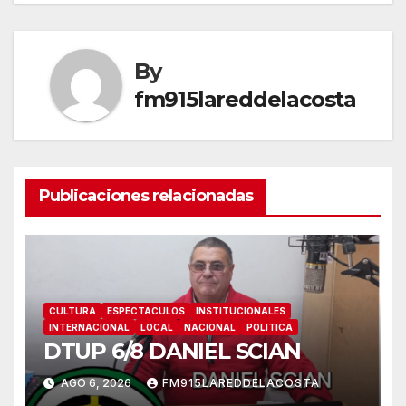
entradas
By
fm915lareddelacosta
Publicaciones relacionadas
CULTURA
ESPECTACULOS
INSTITUCIONALES
INTERNACIONAL
LOCAL
NACIONAL
POLITICA
DTUP 6/8 DANIEL SCIAN
AGO 6, 2026
FM915LAREDDELACOSTA