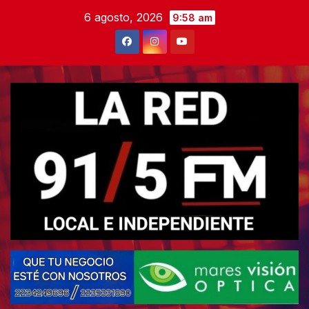
Skip
6 agosto, 2026
9:58 am
to
content