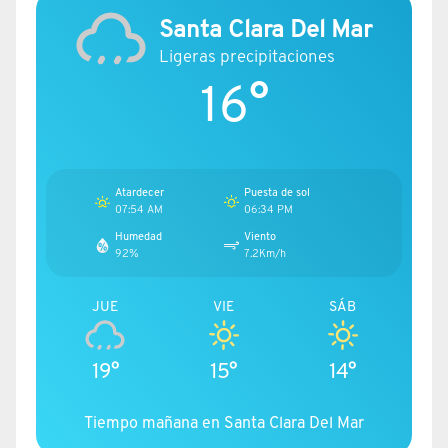
Santa Clara Del Mar
Ligeras precipitaciones
16°
Atardecer
Puesta de sol
07:54 AM
06:34 PM
Humedad
Viento
92%
7.2Km/h
JUE
VIE
SÁB
19°
15°
14°
Tiempo mañana en Santa Clara Del Mar