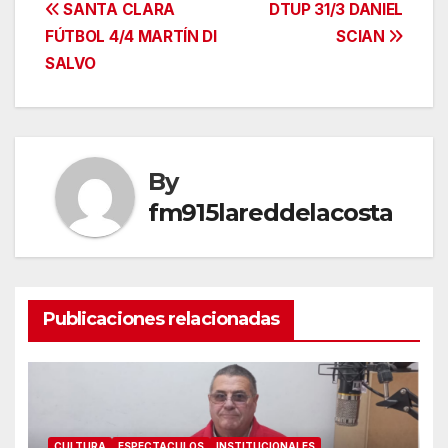
Navegación
SANTA CLARA
DTUP 31/3 DANIEL
FÚTBOL 4/4 MARTÍN DI
SCIAN
de
SALVO
entradas
By
fm915lareddelacosta
Publicaciones relacionadas
CULTURA
ESPECTACULOS
INSTITUCIONALES