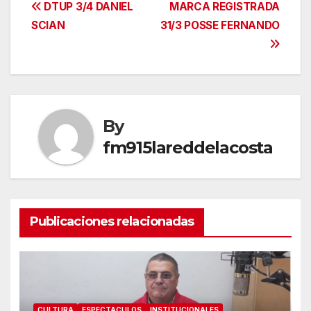
Navegación
DTUP 3/4 DANIEL
MARCA REGISTRADA
SCIAN
31/3 POSSE FERNANDO
de
entradas
By
fm915lareddelacosta
Publicaciones relacionadas
CULTURA
ESPECTACULOS
INSTITUCIONALES