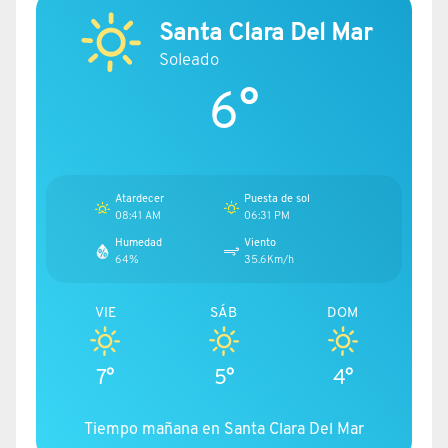
Santa Clara Del Mar
Soleado
6°
Atardecer
Puesta de sol
08:41 AM
06:31 PM
Humedad
Viento
64%
35.6Km/h
VIE
SÁB
DOM
7°
5°
4°
Tiempo mañana en Santa Clara Del Mar