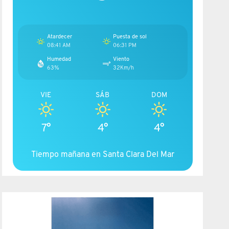
Atardecer
Puesta de sol
08:41 AM
06:31 PM
Humedad
Viento
63%
32Km/h
VIE
SÁB
DOM
7°
4°
4°
Tiempo mañana en Santa Clara Del Mar