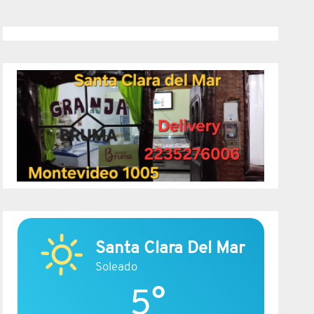
Santa Clara Del Mar
Soleado
5°