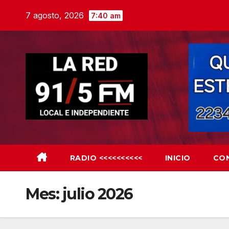
Skip
7 agosto, 2026
7:40 am
to
content
RADIO <<<<<<<<<<
INICIO
CO
Mes:
julio 2026