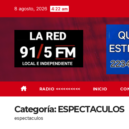
Skip
8 agosto, 2026
4:22 am
to
content
RADIO <<<<<<<<<<
INICIO
CO
Categoría:
ESPECTACULOS
espectaculos