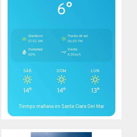
6°
Atardecer
Puesta de sol
07:52 AM
06:35 PM
Humedad
Viento
80%
8.3Km/h
SÁB
DOM
LUN
14°
14°
13°
Tiempo mañana en Santa Clara Del Mar