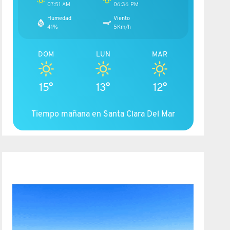
07:51 AM
06:36 PM
Humedad
Viento
41%
5Km/h
DOM
LUN
MAR
15°
13°
12°
Tiempo mañana en Santa Clara Del Mar