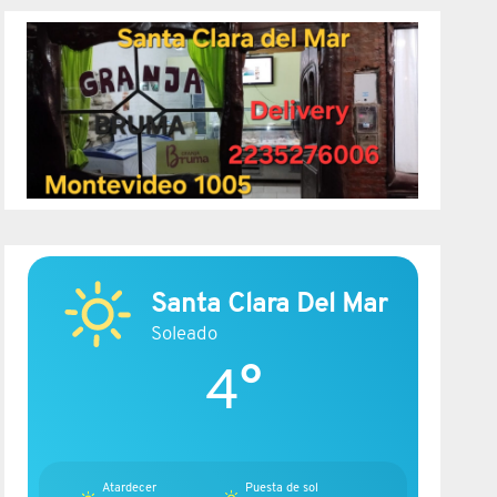
Santa Clara Del Mar
Soleado
4°
Atardecer
Puesta de sol